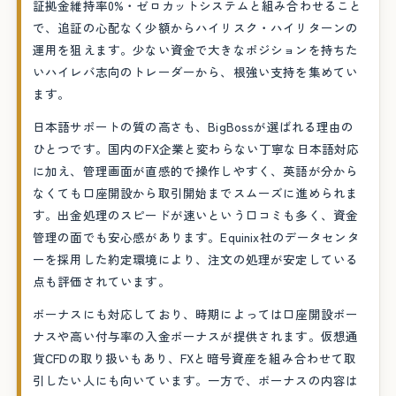
証拠金維持率0%・ゼロカットシステムと組み合わせること
で、追証の心配なく少額からハイリスク・ハイリターンの
運用を狙えます。少ない資金で大きなポジションを持ちた
いハイレバ志向のトレーダーから、根強い支持を集めてい
ます。
日本語サポートの質の高さも、BigBossが選ばれる理由の
ひとつです。国内のFX企業と変わらない丁寧な日本語対応
に加え、管理画面が直感的で操作しやすく、英語が分から
なくても口座開設から取引開始までスムーズに進められま
す。出金処理のスピードが速いという口コミも多く、資金
管理の面でも安心感があります。Equinix社のデータセンタ
ーを採用した約定環境により、注文の処理が安定している
点も評価されています。
ボーナスにも対応しており、時期によっては口座開設ボー
ナスや高い付与率の入金ボーナスが提供されます。仮想通
貨CFDの取り扱いもあり、FXと暗号資産を組み合わせて取
引したい人にも向いています。一方で、ボーナスの内容は