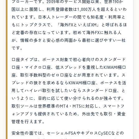
ブローカーです。2009年のサービス開始以来、世界190か
国以上に展開し、利用登録者数は1,000万人を超えるといわ
れています。日本人トレーダーの間でも知名度・利用率と
もにトップクラスで、「海外FXといえばXM」と呼ばれるほ
ど定番の存在になっています。初めて海外FXに触れる人
が、情報の多さと安心感の両面から最初に選びやすい一社
です。
口座タイプは、ボーナス対象で初心者向けのスタンダード
口座・マイクロ口座、低スプレッドを重視したKIWAMI極口
座、取引手数料型のゼロ口座などが用意されています。ス
プレッドの狭さを求めるならKIWAMI極口座、ボーナスを活
用してハイレバ取引を試したいならスタンダード口座、と
いうように、目的に応じて使い分けられるのが強みです。
取引ツールは世界標準のMT4・MT5に対応し、スマートフ
ォンアプリも提供されているため、外出先でも取引・資金
管理を行えます。
安全性の面では、セーシェルFSAやキプロスCySECなどの