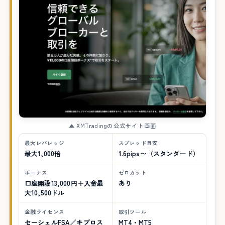
▲ XMTradingの公式サイト画面
最大レバレッジ
スプレッド目安
最大1,000倍
1.6pips〜（スタンダード）
ボーナス
ゼロカット
口座開設13,000円＋入金最
あり
大10,500ドル
金融ライセンス
取引ツール
セーシェルFSA／キプロス
MT4・MT5