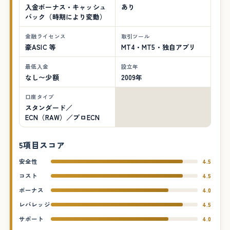
入金ボーナス・キャッシュ
あり
バック（時期により変動）
金融ライセンス
取引ツール
豪ASIC 等
MT4・MT5・独自アプリ
最低入金
設立年
なし〜少額
2009年
口座タイプ
スタンダード／
ECN（RAW）／プロECN
5項目スコア
安全性
4.5
コスト
4.5
ボーナス
4.0
レバレッジ
4.5
サポート
4.0