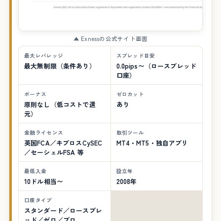
▲ Exnessの公式サイト画面
最大レバレッジ
スプレッド目安
最大無制限（条件あり）
0.0pips〜（ロースプレッド
口座）
ボーナス
ゼロカット
原則なし（低コストで還
あり
元）
金融ライセンス
取引ツール
英国FCA／キプロスCySEC
MT4・MT5・独自アプリ
／セーシェルFSA 等
最低入金
設立年
10ドル相当〜
2008年
口座タイプ
スタンダード／ロースプレ
ッド／ゼロ／プロ