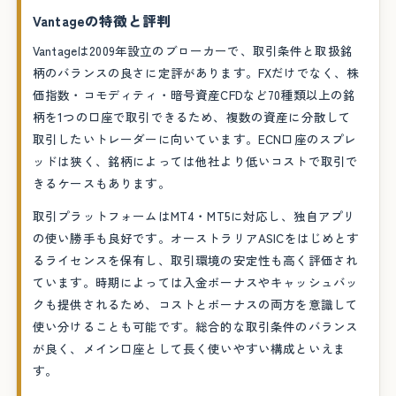
Vantageの特徴と評判
Vantageは2009年設立のブローカーで、取引条件と取扱銘
柄のバランスの良さに定評があります。FXだけでなく、株
価指数・コモディティ・暗号資産CFDなど70種類以上の銘
柄を1つの口座で取引できるため、複数の資産に分散して
取引したいトレーダーに向いています。ECN口座のスプレ
ッドは狭く、銘柄によっては他社より低いコストで取引で
きるケースもあります。
取引プラットフォームはMT4・MT5に対応し、独自アプリ
の使い勝手も良好です。オーストラリアASICをはじめとす
るライセンスを保有し、取引環境の安定性も高く評価され
ています。時期によっては入金ボーナスやキャッシュバッ
クも提供されるため、コストとボーナスの両方を意識して
使い分けることも可能です。総合的な取引条件のバランス
が良く、メイン口座として長く使いやすい構成といえま
す。