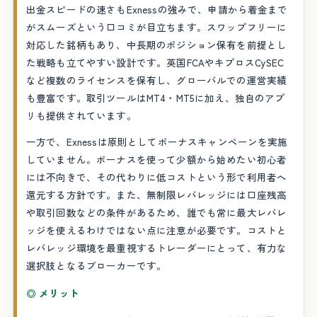
出金スピードの速さもExnessの強みで、申請から着金まで
がスムーズという口コミが目立ちます。スワップフリーに
対応した銘柄もあり、中長期のポジション保有を前提とし
た戦略も立てやすい設計です。英国FCAやキプロスCySEC
など複数のライセンスを保有し、グローバルでの運営実績
も豊富です。取引ツールはMT4・MT5に加え、独自のアプ
リも提供されています。
一方で、Exnessは原則としてボーナスキャンペーンを実施
していません。ボーナスを使って少額から始めたい初心者
には不向きで、その代わりに低コストという形で利用者へ
還元する方針です。また、無制限レバレッジには口座残高
や取引回数などの条件があるため、誰でも常に最大レバレ
ッジを使えるわけではない点に注意が必要です。コストと
レバレッジ環境を最重視するトレーダーにとって、有力な
選択肢となるブローカーです。
◎ メリット