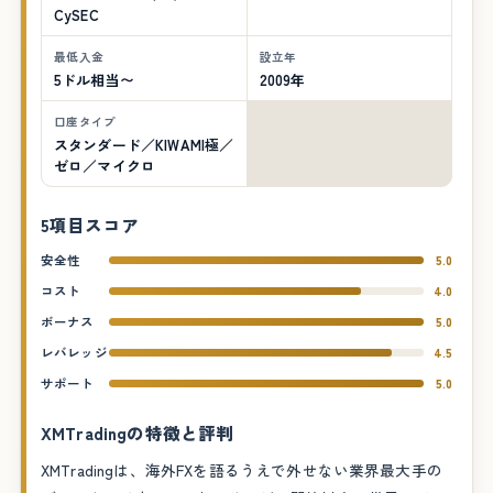
CySEC
最低入金
設立年
5ドル相当〜
2009年
口座タイプ
スタンダード／KIWAMI極／
ゼロ／マイクロ
5項目スコア
安全性
5.0
コスト
4.0
ボーナス
5.0
レバレッジ
4.5
サポート
5.0
XMTradingの特徴と評判
XMTradingは、海外FXを語るうえで外せない業界最大手の