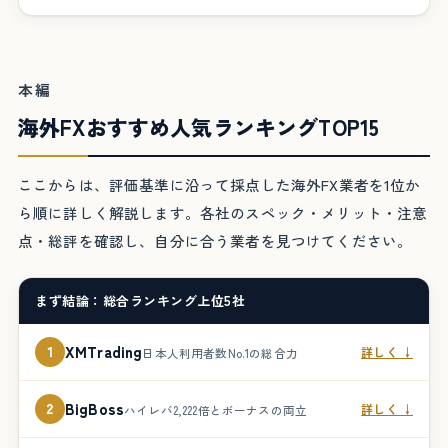
本編
海外FXおすすめ人気ランキングTOP15
ここからは、評価基準に沿って採点した海外FX業者を1位か
ら順に詳しく解説します。各社のスペック・メリット・注意
点・総評を確認し、自分に合う業者を見つけてください。
まず結論：総合ランキング上位5社
1
XMTrading
詳しく ↓
日本人利用者数No.1の総合力
2
BigBoss
詳しく ↓
ハイレバ2,222倍とボーナスの両立