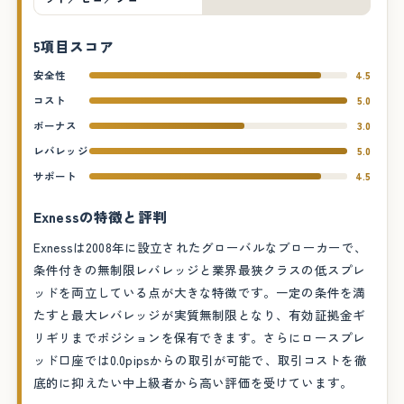
5項目スコア
安全性
4.5
コスト
5.0
ボーナス
3.0
レバレッジ
5.0
サポート
4.5
Exnessの特徴と評判
Exnessは2008年に設立されたグローバルなブローカーで、
条件付きの無制限レバレッジと業界最狭クラスの低スプレ
ッドを両立している点が大きな特徴です。一定の条件を満
たすと最大レバレッジが実質無制限となり、有効証拠金ギ
リギリまでポジションを保有できます。さらにロースプレ
ッド口座では0.0pipsからの取引が可能で、取引コストを徹
底的に抑えたい中上級者から高い評価を受けています。