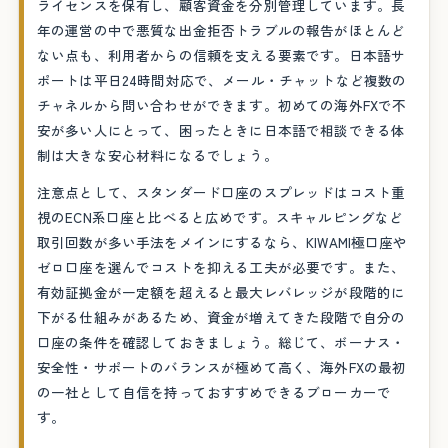
ライセンスを保有し、顧客資金を分別管理しています。長
年の運営の中で悪質な出金拒否トラブルの報告がほとんど
ない点も、利用者からの信頼を支える要素です。日本語サ
ポートは平日24時間対応で、メール・チャットなど複数の
チャネルから問い合わせができます。初めての海外FXで不
安が多い人にとって、困ったときに日本語で相談できる体
制は大きな安心材料になるでしょう。
注意点として、スタンダード口座のスプレッドはコスト重
視のECN系口座と比べると広めです。スキャルピングなど
取引回数が多い手法をメインにするなら、KIWAMI極口座や
ゼロ口座を選んでコストを抑える工夫が必要です。また、
有効証拠金が一定額を超えると最大レバレッジが段階的に
下がる仕組みがあるため、資金が増えてきた段階で自分の
口座の条件を確認しておきましょう。総じて、ボーナス・
安全性・サポートのバランスが極めて高く、海外FXの最初
の一社として自信を持っておすすめできるブローカーで
す。