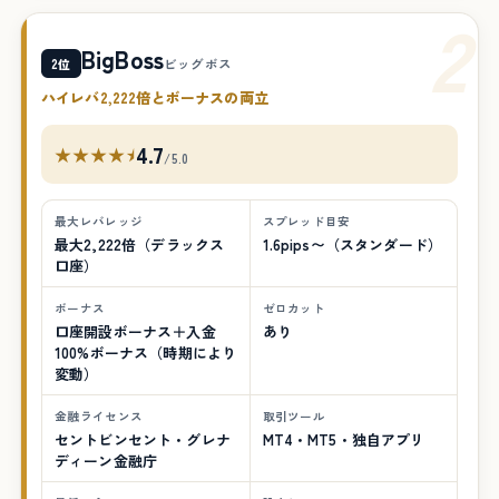
2
BigBoss
2位
ビッグボス
ハイレバ2,222倍とボーナスの両立
4.7
★★★★⯨
/5.0
最大レバレッジ
スプレッド目安
最大2,222倍（デラックス
1.6pips〜（スタンダード）
口座）
ボーナス
ゼロカット
口座開設ボーナス＋入金
あり
100%ボーナス（時期により
変動）
金融ライセンス
取引ツール
セントビンセント・グレナ
MT4・MT5・独自アプリ
ディーン金融庁