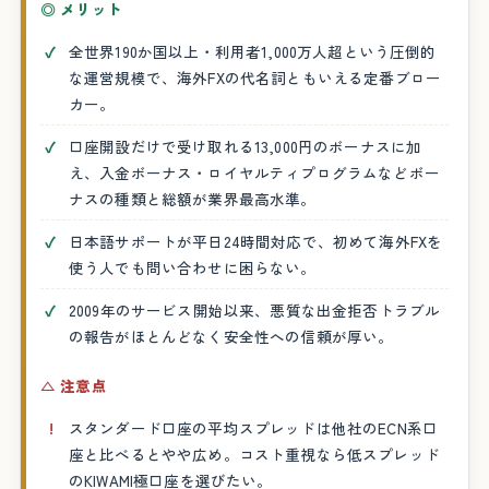
◎ メリット
全世界190か国以上・利用者1,000万人超という圧倒的
な運営規模で、海外FXの代名詞ともいえる定番ブロー
カー。
口座開設だけで受け取れる13,000円のボーナスに加
え、入金ボーナス・ロイヤルティプログラムなどボー
ナスの種類と総額が業界最高水準。
日本語サポートが平日24時間対応で、初めて海外FXを
使う人でも問い合わせに困らない。
2009年のサービス開始以来、悪質な出金拒否トラブル
の報告がほとんどなく安全性への信頼が厚い。
△ 注意点
スタンダード口座の平均スプレッドは他社のECN系口
座と比べるとやや広め。コスト重視なら低スプレッド
のKIWAMI極口座を選びたい。