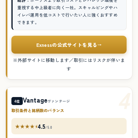
総評：
ボーナスより取引コストとレバレッジ環境を
重視する中上級者に向く一社。スキャルピングやハ
イレバ運用を低コストで行いたい人に強くおすすめ
できます。
Exnessの公式サイトを見る
→
※外部サイトに移動します／取引にはリスクが伴いま
す
4
Vantage
4位
ヴァンテージ
取引条件と銘柄数のバランス
4.5
★★★★⯨
/5.0