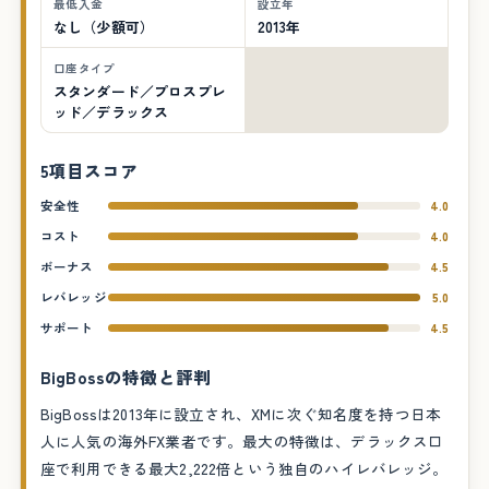
最低入金
設立年
なし（少額可）
2013年
口座タイプ
スタンダード／プロスプレ
ッド／デラックス
5項目スコア
安全性
4.0
コスト
4.0
ボーナス
4.5
レバレッジ
5.0
サポート
4.5
BigBossの特徴と評判
BigBossは2013年に設立され、XMに次ぐ知名度を持つ日本
人に人気の海外FX業者です。最大の特徴は、デラックス口
座で利用できる最大2,222倍という独自のハイレバレッジ。