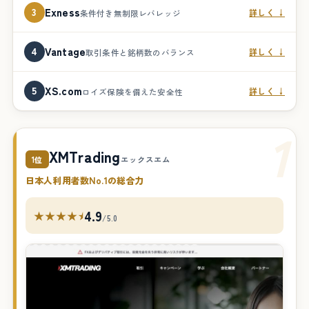
3
Exness
詳しく ↓
条件付き無制限レバレッジ
4
Vantage
詳しく ↓
取引条件と銘柄数のバランス
5
XS.com
詳しく ↓
ロイズ保険を備えた安全性
1
XMTrading
1位
エックスエム
日本人利用者数No.1の総合力
4.9
★★★★⯨
/5.0